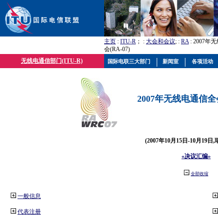
主页
:
ITU-R
； :
大会和会议
; :
RA
: 2007
会(RA-07)
无线电通信部门(ITU-R)
国际电联三大部门
新闻室
各项活动
2007年无线电通信全会(
(2007年10月15日-10月19日
«决议汇编»
全部收缩
一般信息
代表注册