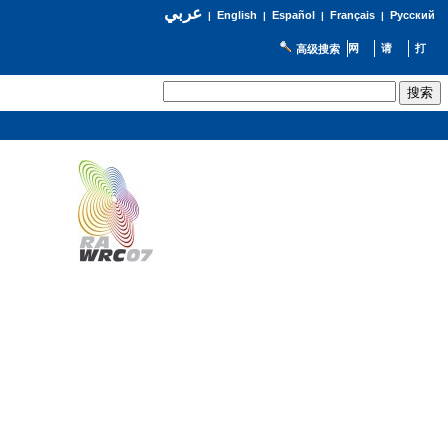
عربي
English
Español
Français
Русский
|
|
|
|
高级搜索