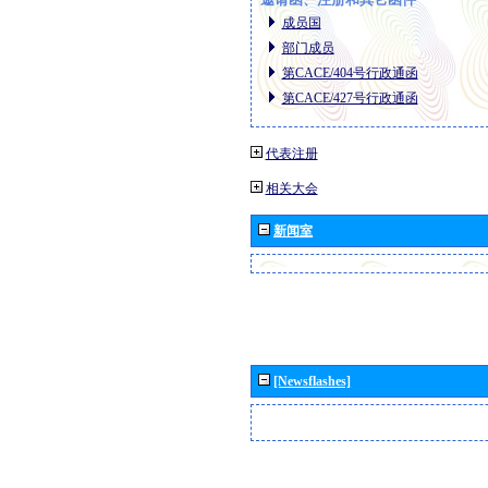
成员国
部门成员
第CACE/404号行政通函
第CACE/427号行政通函
代表注册
相关大会
新闻室
[Newsflashes]