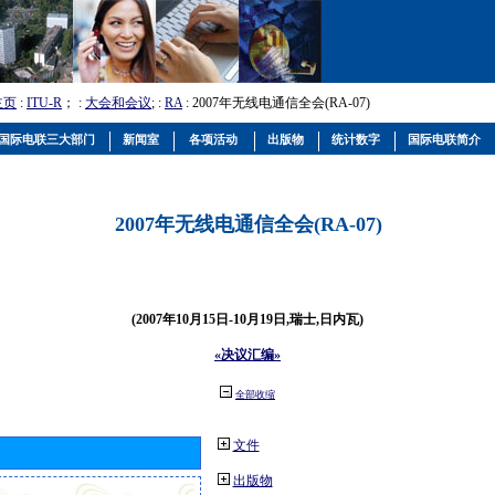
主页
:
ITU-R
； :
大会和会议
; :
RA
: 2007年无线电通信全会(RA-07)
国际电联三大部门
新闻室
各项活动
出版物
统计数字
国际电联简介
2007年无线电通信全会(RA-07)
(2007年10月15日-10月19日,瑞士,日内瓦)
«决议汇编»
全部收缩
文件
出版物