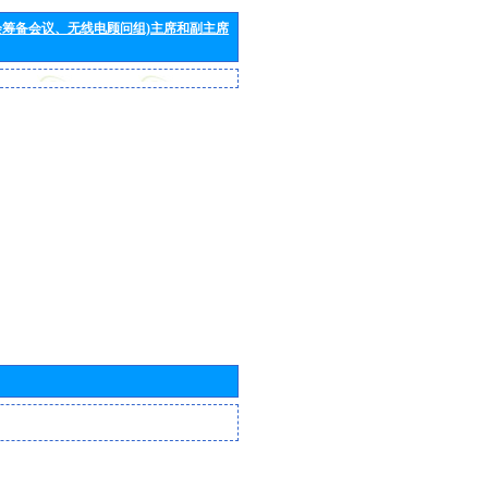
会筹备会议、无线电顾问组)主席和副主席