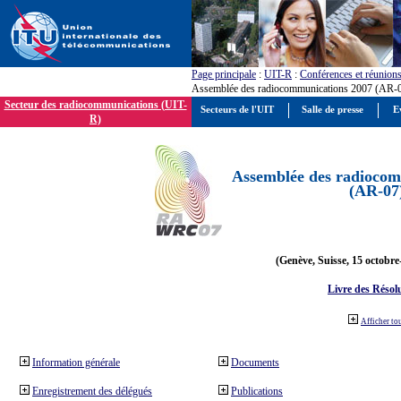
Page principale
:
UIT-R
:
Conférences et réunion
Assemblée des radiocommunications 2007 (AR-
Secteur des radiocommunications (UIT-
Secteurs de l'UIT
Salle de presse
E
R)
Assemblée des radiocom
(AR-07
(Genève, Suisse, 15 octobre
Livre des Résol
Afficher to
Information générale
Documents
Enregistrement des délégués
Publications