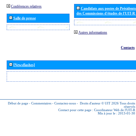
Conférences relatives
Candidats aux postes de Présidents 
des Commissions d'études de l'UIT-R
Salle de presse
Autres informations
Contacts
[Newsflashes]
Début de page
-
Commentaires
-
Contactez-nous
-
Droits d'auteur © UIT 2026
Tous droits
réservés
Contact pour cette page :
Coordinateur Web de l'UIT-R
Mis à jour le : 2013-01-30