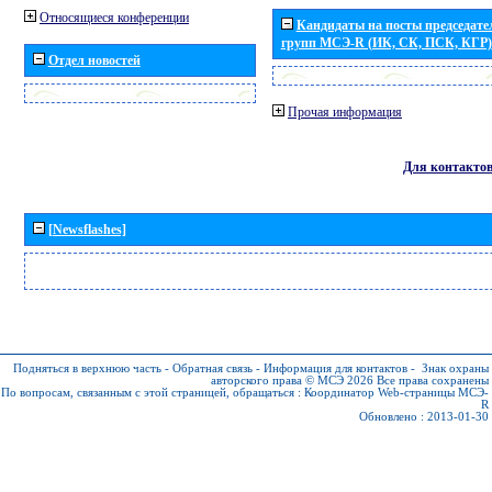
Относящиеся конференции
Кандидаты на посты председател
групп МСЭ-R (ИК, СК, ПСК, КГР)
Отдел новостей
Прочая информация
Для контакто
[Newsflashes]
Подняться в верхнюю часть
-
Обратная связь
-
Информация для контактов
-
Знак охраны
авторского права © МСЭ 2026
Все права сохранены
По вопросам, связанным с этой страницей, обращаться :
Координатор Web-страницы МСЭ-
R
Обновлено : 2013-01-30