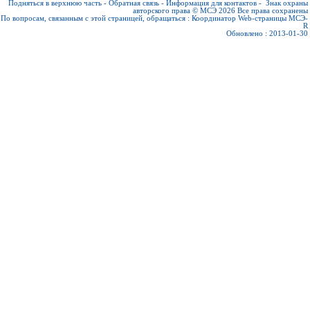
Подняться в верхнюю часть
-
Обратная связь
-
Информация для контактов
-
Знак охраны
авторского права © МСЭ 2026
Все права сохранены
По вопросам, связанным с этой страницей, обращаться :
Координатор Web-страницы МСЭ-
R
Обновлено : 2013-01-30