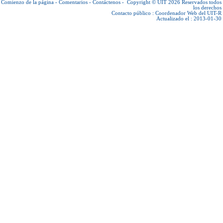
Comienzo de la página
-
Comentarios
-
Contáctenos
-
Copyright © UIT 2026
Reservados todos
los derechos
Contacto público :
Coordenador Web del UIT-R
Actualizado el : 2013-01-30