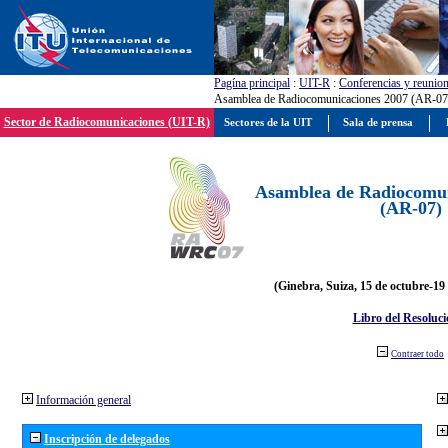
Pagína principal
:
UIT-R
:
Conferencias y reunio
Asamblea de Radiocomunicaciones 2007 (AR-07
Sector de Radiocomunicaciones (UIT-R)
Sectores de la UIT
Sala de prensa
Asamblea de Radiocomun
(AR-07)
(Ginebra, Suiza, 15 de octubre-19
Libro del Resoluci
Contraer todo
Información general
Inscripción de delegados