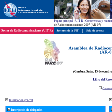
Pagína principal
:
UIT-R
:
Conferencias y reunio
de Radiocomunicaciones 2007 (AR-07)
Sector de Radiocomunicaciones (UIT-R)
Sectores de la UIT
Sala de prensa
Asamblea de Radiocom
(AR-0
(Ginebra, Suiza, 15 de octubre
Libro del Reso
Contraer 
Información general
Inscripción de delegados