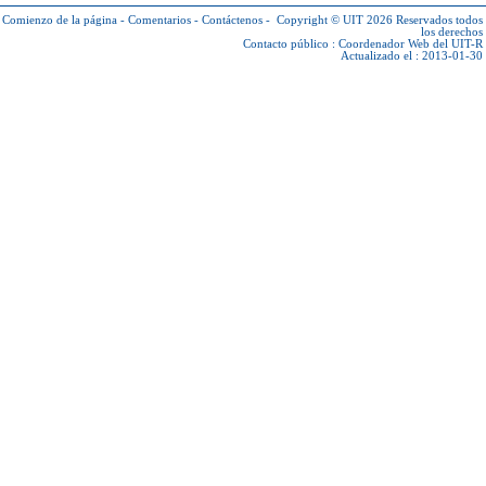
Comienzo de la página
-
Comentarios
-
Contáctenos
-
Copyright © UIT 2026
Reservados todos
los derechos
Contacto público :
Coordenador Web del UIT-R
Actualizado el : 2013-01-30