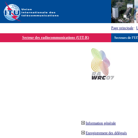
Page principale
:
Secteur des radiocommunications (UIT-R)
Secteurs de l'U
Information générale
Enregistrement des délégués