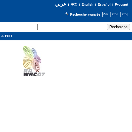
عربي
English
Español
Русский
|
中文
|
|
|
Recherche avancée
 de l'UIT