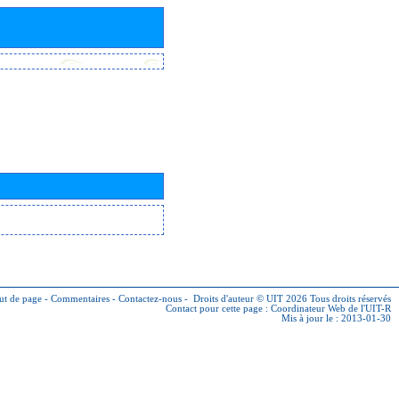
ut de page
-
Commentaires
-
Contactez-nous
-
Droits d'auteur © UIT 2026
Tous droits réservés
Contact pour cette page :
Coordinateur Web de l'UIT-R
Mis à jour le : 2013-01-30