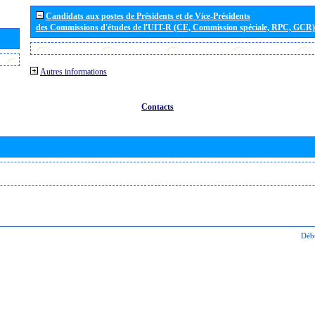
Candidats aux postes de Présidents et de Vice-Présidents
des Commissions d'études de l'UIT-R (CE, Commission spéciale, RPC, GCR)
Autres informations
Contacts
Déb