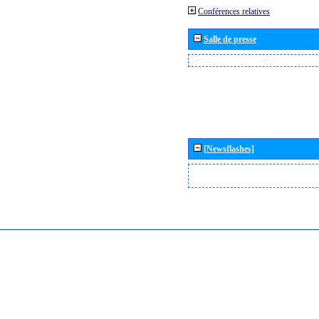
Conférences relatives
Salle de presse
[Newsflashes]