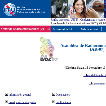
Pagína principal
:
UIT-R
:
Conferencias y reunio
Asamblea de Radiocomunicaciones 2007 (AR-07
Sector de Radiocomunicaciones (UIT-R)
Sectores de la UIT
Sala de prensa
Asamblea de Radiocomun
(AR-07)
(Ginebra, Suiza, 15 de octubre-19
Libro del Resoluci
Expandir todo
Información general
Documentos
Inscripción de delegados
Publicaciones