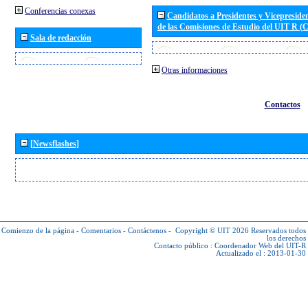
Conferencias conexas
Candidatos a Presidentes y Vicepreside
de las Comisiones de Estudio del UIT R 
Sala de redacción
Otras informaciones
Contactos
[Newsflashes]
Comienzo de la página
-
Comentarios
-
Contáctenos
-
Copyright © UIT 2026
Reservados todos
los derechos
Contacto público :
Coordenador Web del UIT-R
Actualizado el : 2013-01-30