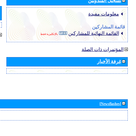
تسجيل المندوبين
معلومات مفيدة
قائمة المشاركين
القائمة النهائية للمشاركين
بالإنكليزية فقط
المؤتمرات ذات الصلة
غرفة الأخبار
[Newsflashes]