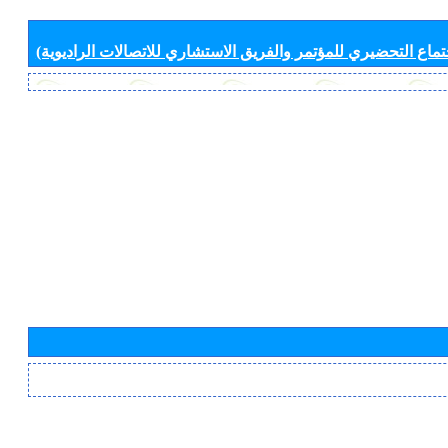
جتماع التحضيري للمؤتمر والفريق الاستشاري للاتصالات الراديوية)