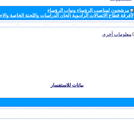
مرشحون لمناصب الرؤساء ونواب الرؤساء
لأفرقة قطاع الاتصالات الراديوية (لجان الدراسات واللجنة الخاصة والا
معلومات أخرى
بيانات للاستفسار