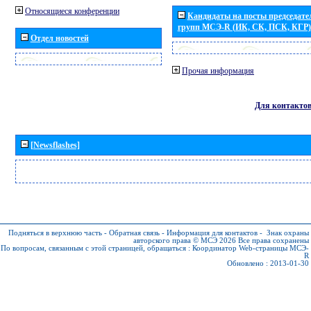
Относящиеся конференции
Кандидаты на посты председател
групп МСЭ-R (ИК, СК, ПСК, КГР)
Отдел новостей
Прочая информация
Для контакто
[Newsflashes]
Подняться в верхнюю часть
-
Обратная связь
-
Информация для контактов
-
Знак охраны
авторского права © МСЭ 2026
Все права сохранены
По вопросам, связанным с этой страницей, обращаться :
Координатор Web-страницы МСЭ-
R
Обновлено : 2013-01-30