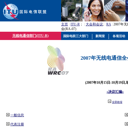
主页
:
ITU-R
； :
大会和会议
; :
RA
: 2007
会(RA-07)
无线电通信部门(ITU-R)
国际电联三大部门
新闻室
各项活动
2007年无线电通信全会(
(2007年10月15日-10月19日
«决议汇编»
全部收缩
一般信息
代表注册