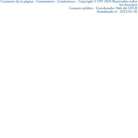
Comienzo de la página
-
Comentarios
-
Contáctenos
-
Copyright © UIT 2026
Reservados todos
los derechos
Contacto público :
Coordenador Web del UIT-R
Actualizado el : 2013-01-30