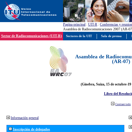
Pagína principal
:
UIT-R
:
Conferencias y reunio
Asamblea de Radiocomunicaciones 2007 (AR-07
Sector de Radiocomunicaciones (UIT-R)
Sectores de la UIT
Sala de prensa
Asamblea de Radiocomun
(AR-07)
(Ginebra, Suiza, 15 de octubre-19
Libro del Resoluci
Contraer todo
Información general
Inscripción de delegados