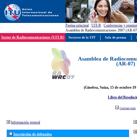
Pagína principal
:
UIT-R
:
Conferencias y reunio
Asamblea de Radiocomunicaciones 2007 (AR-07
Sector de Radiocomunicaciones (UIT-R)
Sectores de la UIT
Sala de prensa
Asamblea de Radiocomun
(AR-07)
(Ginebra, Suiza, 15 de octubre-19
Libro del Resoluci
Contraer todo
Información general
Inscripción de delegados