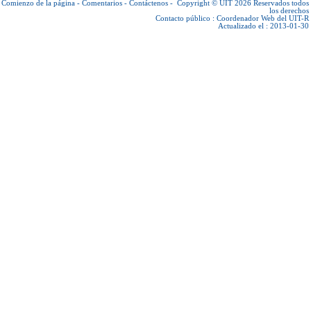
Comienzo de la página
-
Comentarios
-
Contáctenos
-
Copyright © UIT 2026
Reservados todos
los derechos
Contacto público :
Coordenador Web del UIT-R
Actualizado el : 2013-01-30