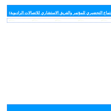
جتماع التحضيري للمؤتمر والفريق الاستشاري للاتصالات الراديوية)