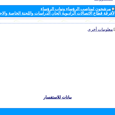
مرشحون لمناصب الرؤساء ونواب الرؤساء
لأفرقة قطاع الاتصالات الراديوية (لجان الدراسات واللجنة الخاصة والا
معلومات أخرى
بيانات للاستفسار