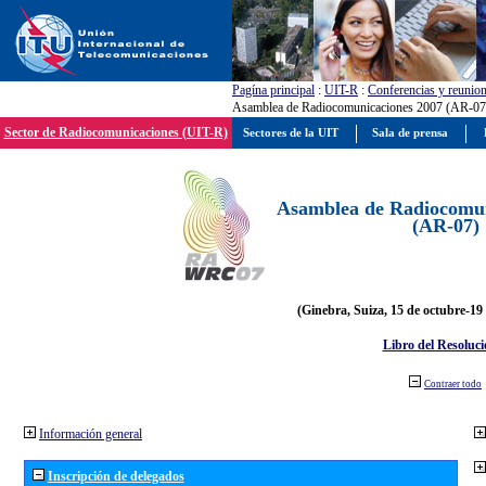
Pagína principal
:
UIT-R
:
Conferencias y reunio
Asamblea de Radiocomunicaciones 2007 (AR-07
Sector de Radiocomunicaciones (UIT-R)
Sectores de la UIT
Sala de prensa
Asamblea de Radiocomun
(AR-07)
(Ginebra, Suiza, 15 de octubre-19
Libro del Resoluci
Contraer todo
Información general
Inscripción de delegados