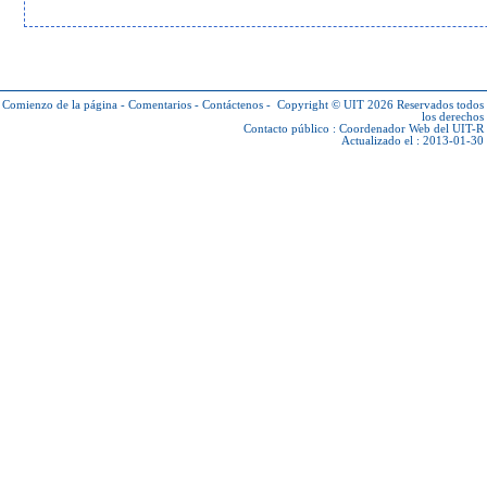
Comienzo de la página
-
Comentarios
-
Contáctenos
-
Copyright © UIT 2026
Reservados todos
los derechos
Contacto público :
Coordenador Web del UIT-R
Actualizado el : 2013-01-30