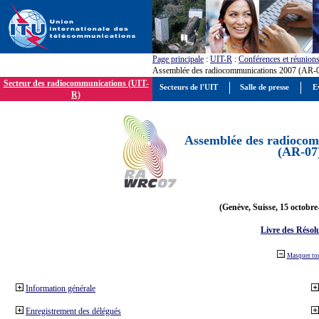
Page principale
:
UIT-R
:
Conférences et réunion
Assemblée des radiocommunications 2007 (AR-
Secteur des radiocommunications (UIT-
Secteurs de l'UIT
Salle de presse
E
R)
Assemblée des radiocom
(AR-07
(Genève, Suisse, 15 octobre
Livre des Résol
Masquer to
Information générale
Enregistrement des délégués