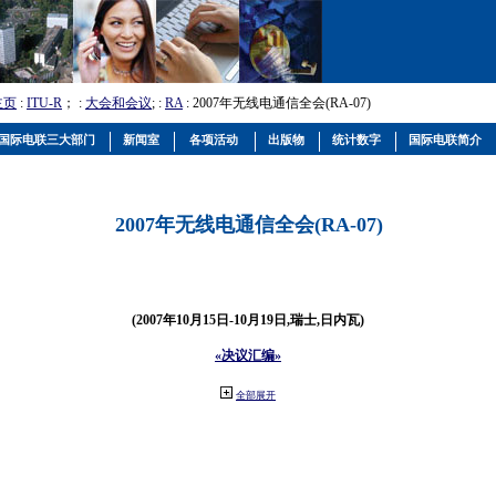
主页
:
ITU-R
； :
大会和会议
; :
RA
: 2007年无线电通信全会(RA-07)
国际电联三大部门
新闻室
各项活动
出版物
统计数字
国际电联简介
2007年无线电通信全会(RA-07)
(2007年10月15日-10月19日,瑞士,日内瓦)
«决议汇编»
全部展开