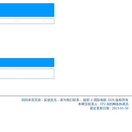
回到本页页首
-
反馈意见
-
请与我们联系
-
版权 © 国际电联 2026
版权所有
本网页联系人 :
ITU-R的网络协调员
最近更新日期 : 2013-01-30