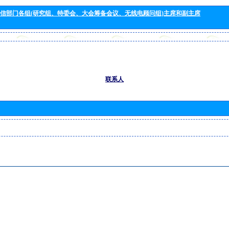
信部门各组(研究组、特委会、大会筹备会议、无线电顾问组)主席和副主席
联系人