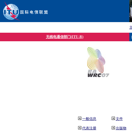
无线电通信部门(ITU-R)
一般信息
文件
代表注册
出版物