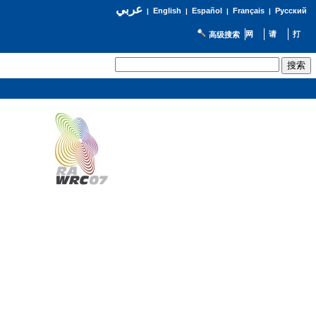
عربي
English
Español
Français
Русский
|
|
|
|
高级搜索