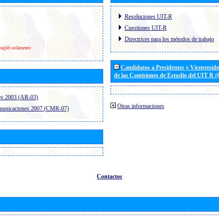
Resoluciones UIT-R
Cuestiones UIT-R
Directrices para los métodos de trabajo
Inglés solamente
Candidatos a Presidentes y Vicepresid
de las Comisiones de Estudio del UIT R 
es 2003 (AR-03)
Otras informaciones
omunicaciones 2007 (CMR-07)
Contactos