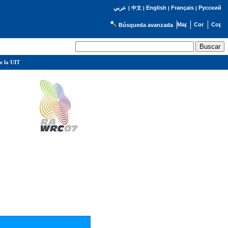
English
Français
Русский
عربي
|
中文
|
|
|
Búsqueda avanzada
e la UIT