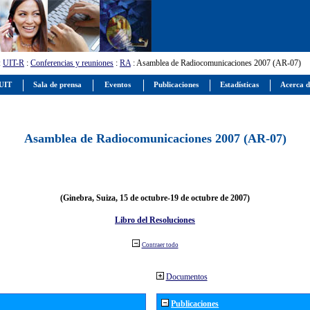
:
UIT-R
:
Conferencias y reuniones
:
RA
: Asamblea de Radiocomunicaciones 2007 (AR-07)
 UIT
Sala de prensa
Eventos
Publicaciones
Estadísticas
Acerca d
Asamblea de Radiocomunicaciones 2007 (AR-07)
(Ginebra, Suiza, 15 de octubre-19 de octubre de 2007)
Libro del Resoluciones
Contraer todo
Documentos
Publicaciones