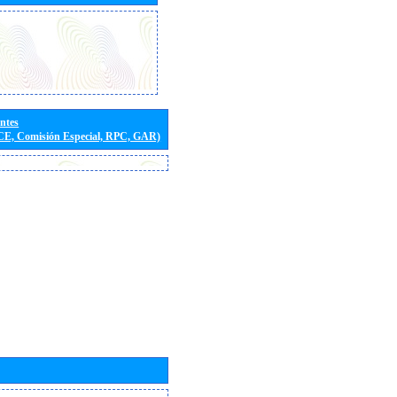
entes
(CE, Comisión Especial, RPC, GAR)