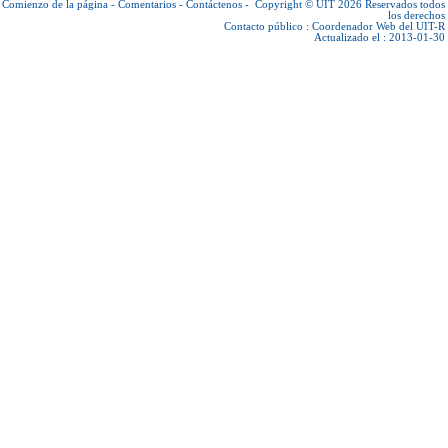
Comienzo de la página
-
Comentarios
-
Contáctenos
-
Copyright © UIT 2026
Reservados todos
los derechos
Contacto público :
Coordenador Web del UIT-R
Actualizado el : 2013-01-30