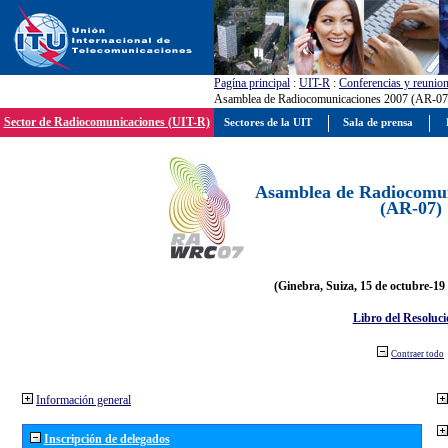
Pagína principal
:
UIT-R
:
Conferencias y reunio
Asamblea de Radiocomunicaciones 2007 (AR-07
Sector de Radiocomunicaciones (UIT-R)
Sectores de la UIT
Sala de prensa
Asamblea de Radiocomun
(AR-07)
(Ginebra, Suiza, 15 de octubre-19
Libro del Resoluci
Contraer todo
Información general
Inscripción de delegados