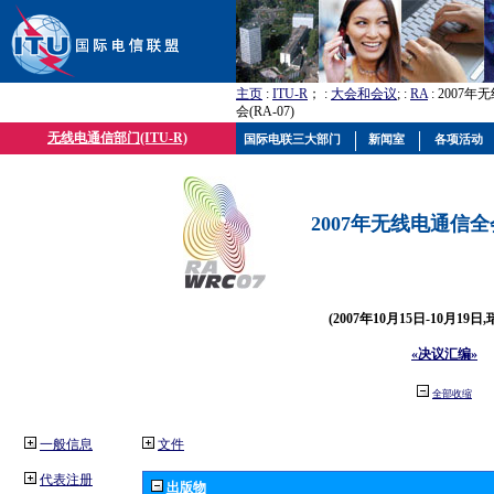
主页
:
ITU-R
； :
大会和会议
; :
RA
: 2007
会(RA-07)
无线电通信部门(ITU-R)
国际电联三大部门
新闻室
各项活动
2007年无线电通信全会(
(2007年10月15日-10月19日
«决议汇编»
全部收缩
一般信息
文件
代表注册
出版物