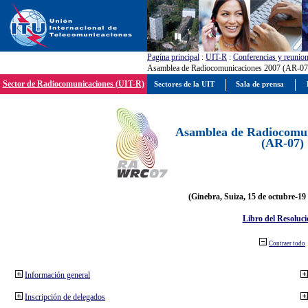
Pagína principal
:
UIT-R
:
Conferencias y reunio
Asamblea de Radiocomunicaciones 2007 (AR-07
Sector de Radiocomunicaciones (UIT-R)
Sectores de la UIT
Sala de prensa
Asamblea de Radiocomun
(AR-07)
(Ginebra, Suiza, 15 de octubre-19
Libro del Resoluci
Contraer todo
Información general
Inscripción de delegados