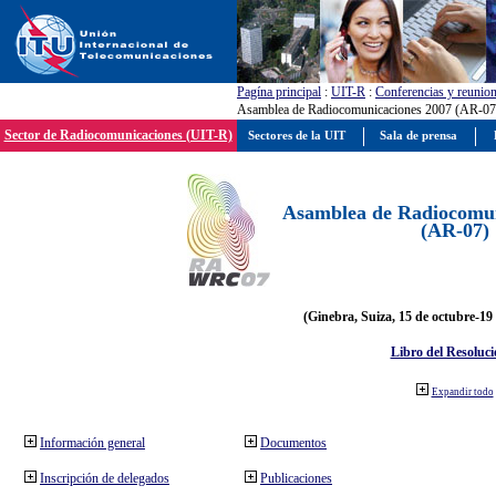
Pagína principal
:
UIT-R
:
Conferencias y reunio
Asamblea de Radiocomunicaciones 2007 (AR-07
Sector de Radiocomunicaciones (UIT-R)
Sectores de la UIT
Sala de prensa
Asamblea de Radiocomun
(AR-07)
(Ginebra, Suiza, 15 de octubre-19
Libro del Resoluci
Expandir todo
Información general
Documentos
Inscripción de delegados
Publicaciones