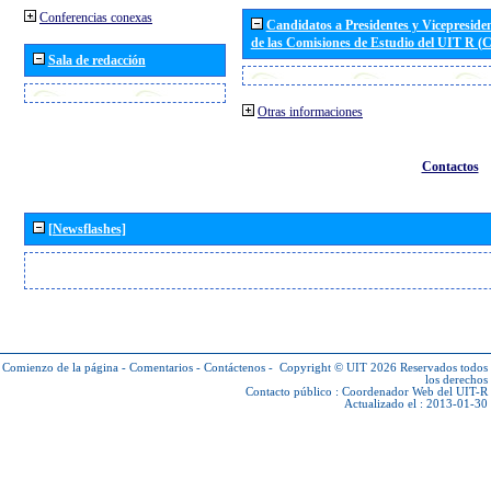
Conferencias conexas
Candidatos a Presidentes y Vicepreside
de las Comisiones de Estudio del UIT R 
Sala de redacción
Otras informaciones
Contactos
[Newsflashes]
Comienzo de la página
-
Comentarios
-
Contáctenos
-
Copyright © UIT 2026
Reservados todos
los derechos
Contacto público :
Coordenador Web del UIT-R
Actualizado el : 2013-01-30