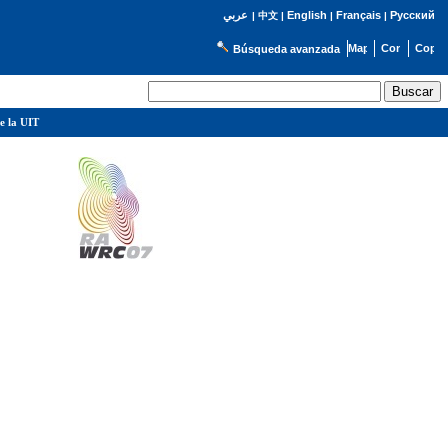
English
Français
Русский
عربي
|
中文
|
|
|
Búsqueda avanzada
e la UIT