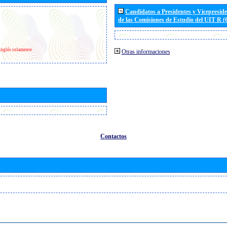
Candidatos a Presidentes y Vicepresid
de las Comisiones de Estudio del UIT R 
Inglés solamente
Otras informaciones
Contactos