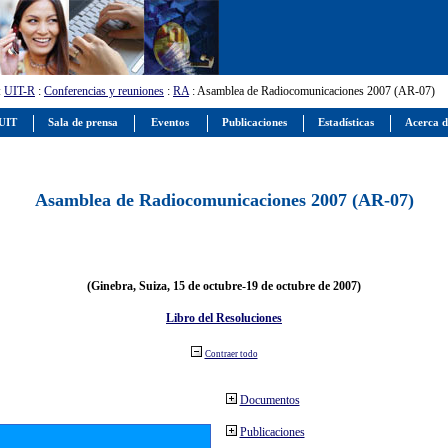
:
UIT-R
:
Conferencias y reuniones
:
RA
: Asamblea de Radiocomunicaciones 2007 (AR-07)
 UIT
Sala de prensa
Eventos
Publicaciones
Estadísticas
Acerca d
Asamblea de Radiocomunicaciones 2007 (AR-07)
(Ginebra, Suiza, 15 de octubre-19 de octubre de 2007)
Libro del Resoluciones
Contraer todo
Documentos
Publicaciones