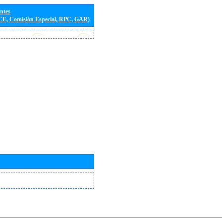
entes
(CE, Comisión Especial, RPC, GAR)