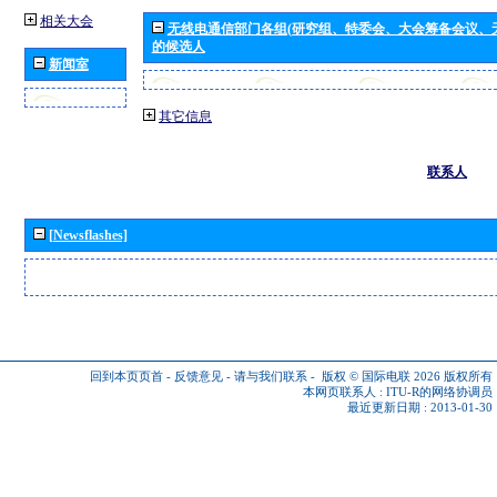
相关大会
无线电通信部门各组(研究组、特委会、大会筹备会议、
的候选人
新闻室
其它信息
联系人
[Newsflashes]
回到本页页首
-
反馈意见
-
请与我们联系
-
版权 © 国际电联 2026
版权所有
本网页联系人 :
ITU-R的网络协调员
最近更新日期 : 2013-01-30