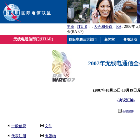
主页
:
ITU-R
； :
大会和会议
; :
RA
: 2007
会(RA-07)
无线电通信部门(ITU-R)
国际电联三大部门
新闻室
各项活动
2007年无线电通信全会(
(2007年10月15日-10月19日
«决议汇编»
全部展开
一般信息
文件
代表注册
出版物