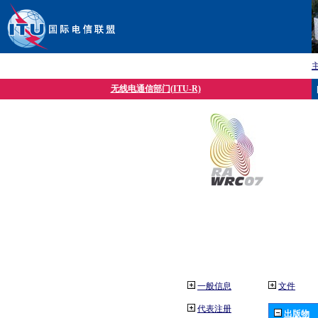
无线电通信部门(ITU-R)
一般信息
文件
代表注册
出版物