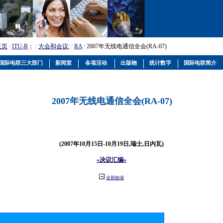
主页
:
ITU-R
； :
大会和会议
; :
RA
: 2007年无线电通信全会(RA-07)
国际电联三大部门
新闻室
各项活动
出版物
统计数字
国际电联简介
2007年无线电通信全会(RA-07)
(2007年10月15日-10月19日,瑞士,日内瓦)
«决议汇编»
全部收缩