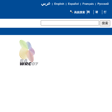
عربي
English
Español
Français
Русский
|
|
|
|
高级搜索