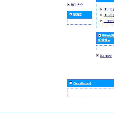
相关大会
ITU-R
新闻室
ITU-R
工作方
无线电通
的候选人
其它信息
[Newsflashes]