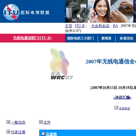
主页
:
ITU-R
； :
大会和会议
; :
RA
: 2007
会(RA-07)
无线电通信部门(ITU-R)
国际电联三大部门
新闻室
各项活动
2007年无线电通信全会(
(2007年10月15日-10月19日
«决议汇编»
全部收缩
一般信息
文件
代表注册
出版物