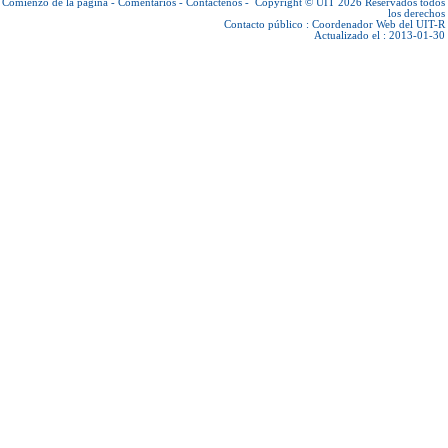
Comienzo de la página
-
Comentarios
-
Contáctenos
-
Copyright © UIT 2026
Reservados todos
los derechos
Contacto público :
Coordenador Web del UIT-R
Actualizado el : 2013-01-30