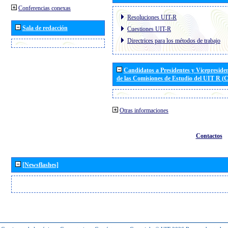
Conferencias conexas
Resoluciones UIT-R
Sala de redacción
Cuestiones UIT-R
Directrices para los métodos de trabajo
Candidatos a Presidentes y Vicepreside
de las Comisiones de Estudio del UIT R 
Otras informaciones
Contactos
[Newsflashes]