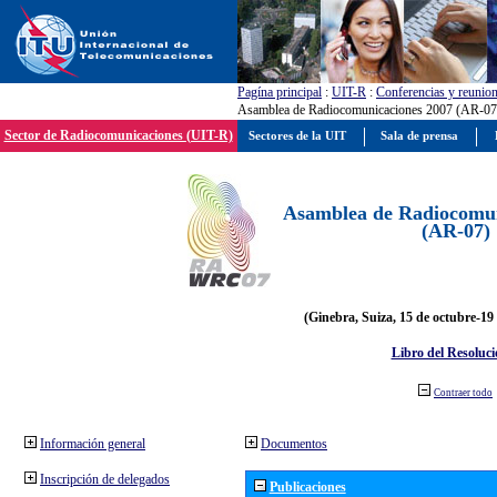
Pagína principal
:
UIT-R
:
Conferencias y reunio
Asamblea de Radiocomunicaciones 2007 (AR-07
Sector de Radiocomunicaciones (UIT-R)
Sectores de la UIT
Sala de prensa
Asamblea de Radiocomun
(AR-07)
(Ginebra, Suiza, 15 de octubre-19
Libro del Resoluci
Contraer todo
Información general
Documentos
Inscripción de delegados
Publicaciones