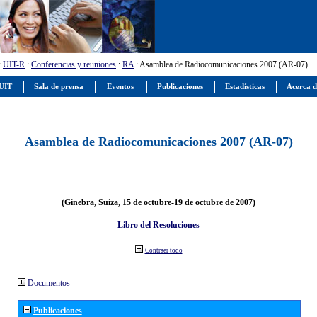
:
UIT-R
:
Conferencias y reuniones
:
RA
: Asamblea de Radiocomunicaciones 2007 (AR-07)
 UIT
Sala de prensa
Eventos
Publicaciones
Estadísticas
Acerca d
Asamblea de Radiocomunicaciones 2007 (AR-07)
(Ginebra, Suiza, 15 de octubre-19 de octubre de 2007)
Libro del Resoluciones
Contraer todo
Documentos
Publicaciones