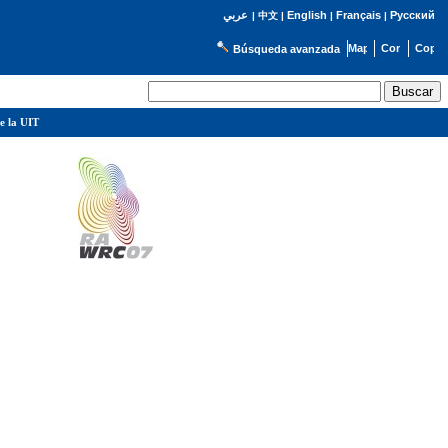
English
Français
Русский
عربي
|
中文
|
|
|
Búsqueda avanzada
e la UIT