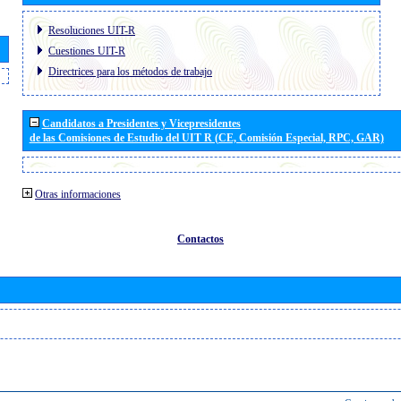
Resoluciones UIT-R
Cuestiones UIT-R
Directrices para los métodos de trabajo
Candidatos a Presidentes y Vicepresidentes
de las Comisiones de Estudio del UIT R (CE, Comisión Especial, RPC, GAR)
Otras informaciones
Contactos