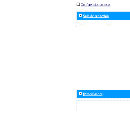
Conferencias conexas
Sala de redacción
[Newsflashes]