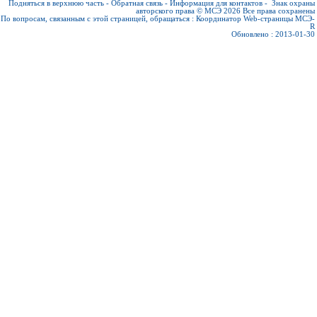
Подняться в верхнюю часть
-
Обратная связь
-
Информация для контактов
-
Знак охраны
авторского права © МСЭ 2026
Все права сохранены
По вопросам, связанным с этой страницей, обращаться :
Координатор Web-страницы МСЭ-
R
Обновлено : 2013-01-30