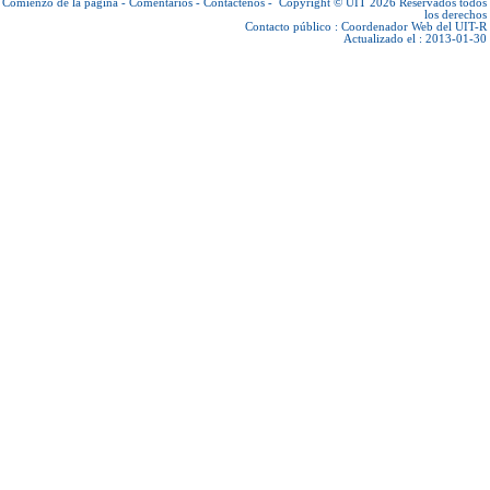
Comienzo de la página
-
Comentarios
-
Contáctenos
-
Copyright © UIT 2026
Reservados todos
los derechos
Contacto público :
Coordenador Web del UIT-R
Actualizado el : 2013-01-30