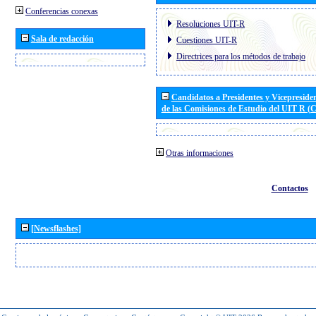
Conferencias conexas
Resoluciones UIT-R
Sala de redacción
Cuestiones UIT-R
Directrices para los métodos de trabajo
Candidatos a Presidentes y Vicepreside
de las Comisiones de Estudio del UIT R 
Otras informaciones
Contactos
[Newsflashes]