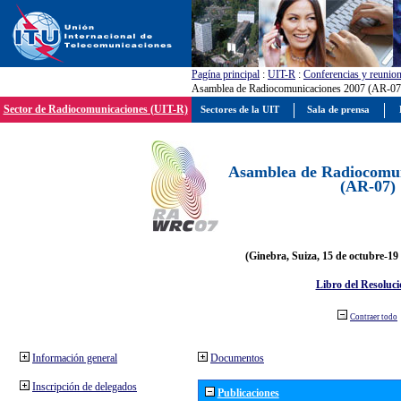
Pagína principal
:
UIT-R
:
Conferencias y reunio
Asamblea de Radiocomunicaciones 2007 (AR-07
Sector de Radiocomunicaciones (UIT-R)
Sectores de la UIT
Sala de prensa
Asamblea de Radiocomun
(AR-07)
(Ginebra, Suiza, 15 de octubre-19
Libro del Resoluci
Contraer todo
Información general
Documentos
Inscripción de delegados
Publicaciones