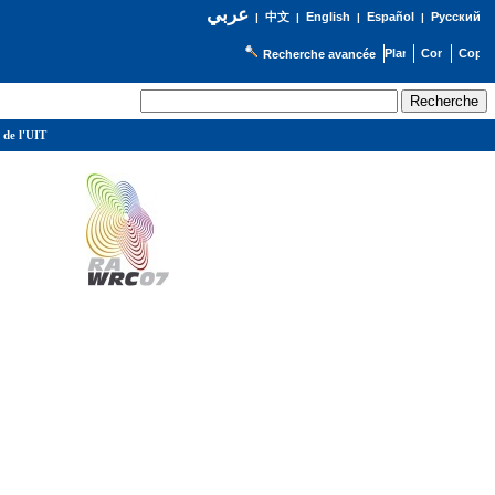
عربي
English
Español
Русский
|
中文
|
|
|
Recherche avancée
 de l'UIT