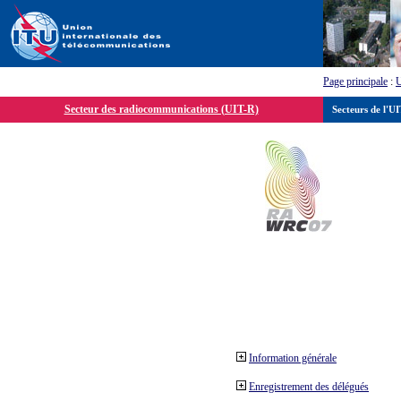
Page principale
:
Secteur des radiocommunications (UIT-R)
Secteurs de l'U
Information générale
Enregistrement des délégués