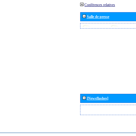
Conférences relatives
Salle de presse
[Newsflashes]