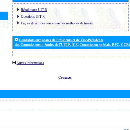
Résolutions UIT-R
Questions UIT-R
Lignes directrices concernant les méthodes de travail
Candidats aux postes de Présidents et de Vice-Présidents
des Commissions d'études de l'UIT-R (CE, Commission spéciale, RPC, GCR)
Autres informations
Contacts