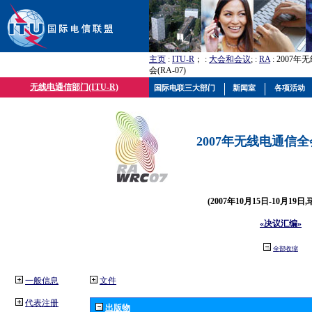
主页
:
ITU-R
； :
大会和会议
; :
RA
: 2007
会(RA-07)
无线电通信部门(ITU-R)
国际电联三大部门
新闻室
各项活动
2007年无线电通信全会(
(2007年10月15日-10月19日
«决议汇编»
全部收缩
一般信息
文件
代表注册
出版物