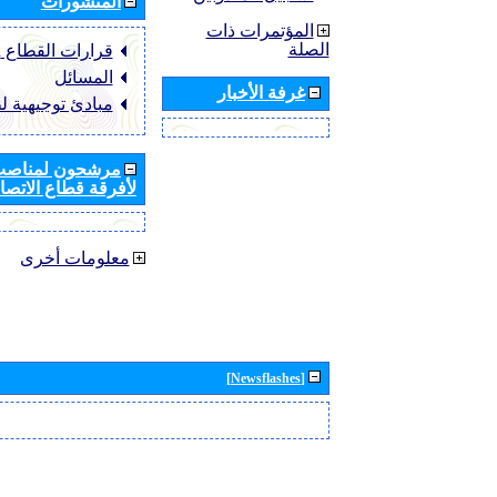
المنشورات
المؤتمرات ذات
الصلة
قرارات القطاع ‏ITU-R
المسائل
غرفة الأخبار
مبادئ توجيهية ل
مرشحون لمناصب 
لأفرقة قطاع الاتصال
معلومات أخرى
[Newsflashes]