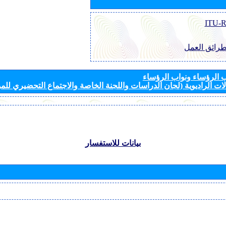
طرائق العمل
الرؤساء ونواب الرؤساء
ات الراديوية (لجان الدراسات واللجنة الخاصة والاجتماع التحضيري للمؤ
بيانات للاستفسار