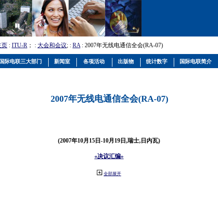
主页
:
ITU-R
； :
大会和会议
; :
RA
: 2007年无线电通信全会(RA-07)
国际电联三大部门
新闻室
各项活动
出版物
统计数字
国际电联简介
2007年无线电通信全会(RA-07)
(2007年10月15日-10月19日,瑞士,日内瓦)
«决议汇编»
全部展开