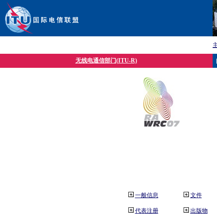
无线电通信部门(ITU-R)
一般信息
文件
代表注册
出版物