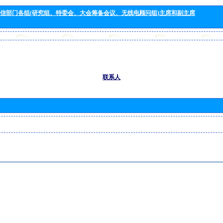
信部门各组(研究组、特委会、大会筹备会议、无线电顾问组)主席和副主席
联系人