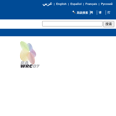
عربي
English
Español
Français
Русский
|
|
|
|
高级搜索