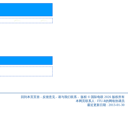
回到本页页首
-
反馈意见
-
请与我们联系
-
版权 © 国际电联 2026
版权所有
本网页联系人 :
ITU-R的网络协调员
最近更新日期 : 2013-01-30