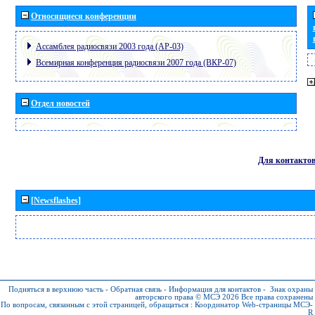
Относящиеся конференции
Ассамблея радиосвязи 2003 года (АР-03)
Всемирная конференция радиосвязи 2007 года (ВКР-07)
Отдел новостей
Для контакто
[Newsflashes]
Подняться в верхнюю часть
-
Обратная связь
-
Информация для контактов
-
Знак охраны
авторского права © МСЭ 2026
Все права сохранены
По вопросам, связанным с этой страницей, обращаться :
Координатор Web-страницы МСЭ-
R