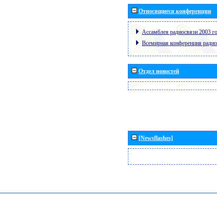
Относящиеся конференции
Ассамблея радиосвязи 2003 го
Всемирная конференция радио
Отдел новостей
[Newsflashes]