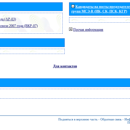
Кандидаты на посты председателей
групп МСЭ-R (ИК, СК, ПСК, КГР)
да (АР-03)
связи 2007 года (ВКР-07)
Прочая информация
Для контактов
Подняться в верхнюю часть
-
Обратная связь
-
Инф
П