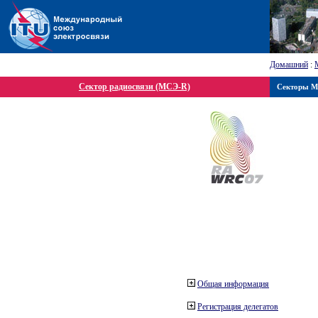
Домашний
:
Сектор радиосвязи (МСЭ-R)
Секторы 
Общая информация
Регистрация делегатов