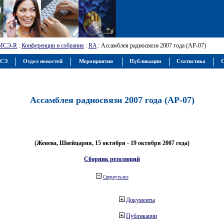
МСЭ-R
:
Конференции и собрания
:
RA
: Ассамблея радиосвязи 2007 года (АР-07)
МСЭ
Отдел новостей
Мероприятия
Публикации
Статистика
С
Ассамблея радиосвязи 2007 года (АР-07)
(Женева, Швейцария, 15 октября - 19 октября 2007 года)
Сборник резолюций
Свернуть все
Документы
Публикации