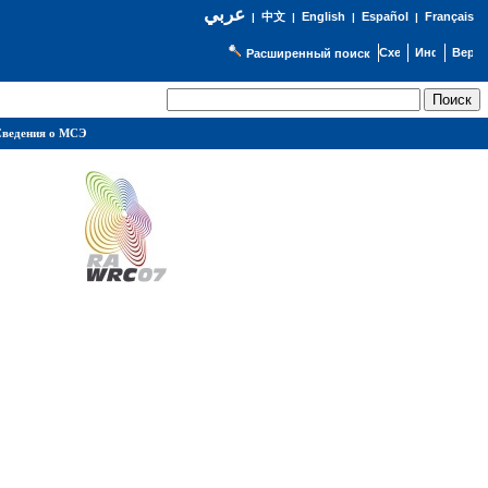
عربي
English
Español
Français
|
中文
|
|
|
Расширенный поиск
ведения о МСЭ