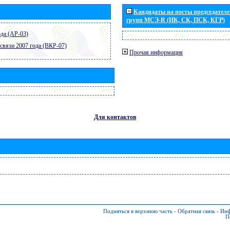
Кандидаты на посты председателей
групп МСЭ-R (ИК, СК, ПСК, КГР)
да (АР-03)
связи 2007 года (ВКР-07)
Прочая информация
Для контактов
Подняться в верхнюю часть
-
Обратная связь
-
Инф
П