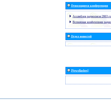
Относящиеся конференции
Ассамблея радиосвязи 2003 го
Всемирная конференция радио
Отдел новостей
[Newsflashes]