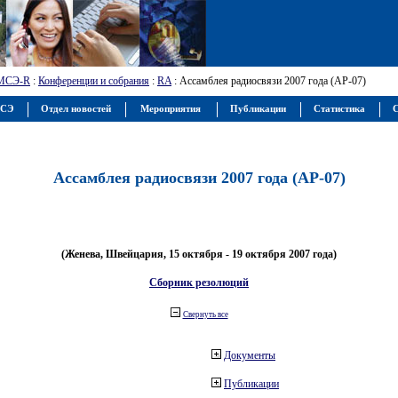
МСЭ-R
:
Конференции и собрания
:
RA
: Ассамблея радиосвязи 2007 года (АР-07)
МСЭ
Отдел новостей
Мероприятия
Публикации
Статистика
С
Ассамблея радиосвязи 2007 года (АР-07)
(Женева, Швейцария, 15 октября - 19 октября 2007 года)
Сборник резолюций
Свернуть все
Документы
Публикации