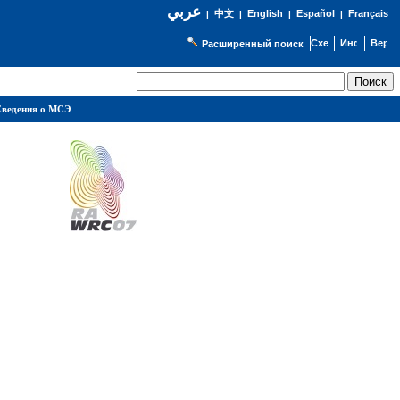
عربي
English
Español
Français
|
中文
|
|
|
Расширенный поиск
ведения о МСЭ