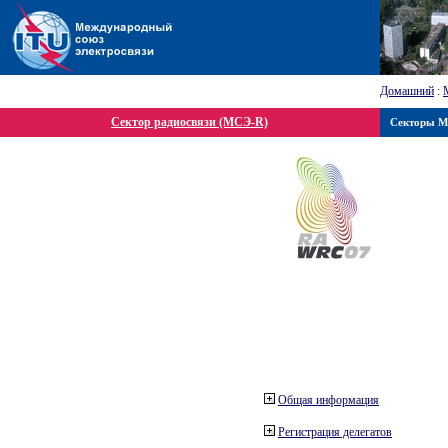
Домашний
:
Сектор радиосвязи (МСЭ-R)
Секторы 
Общая информация
Регистрация делегатов