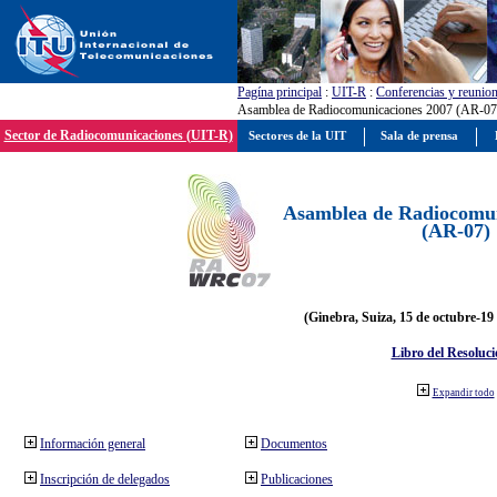
Pagína principal
:
UIT-R
:
Conferencias y reunio
Asamblea de Radiocomunicaciones 2007 (AR-07
Sector de Radiocomunicaciones (UIT-R)
Sectores de la UIT
Sala de prensa
Asamblea de Radiocomun
(AR-07)
(Ginebra, Suiza, 15 de octubre-19
Libro del Resoluci
Expandir todo
Información general
Documentos
Inscripción de delegados
Publicaciones