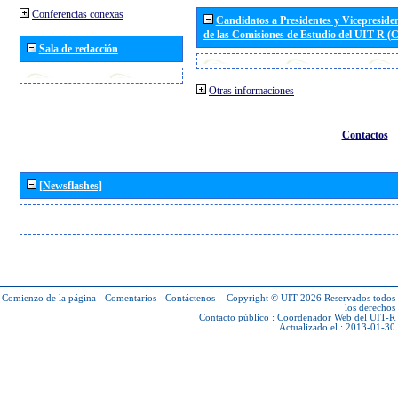
Conferencias conexas
Candidatos a Presidentes y Vicepreside
de las Comisiones de Estudio del UIT R 
Sala de redacción
Otras informaciones
Contactos
[Newsflashes]
Comienzo de la página
-
Comentarios
-
Contáctenos
-
Copyright © UIT 2026
Reservados todos
los derechos
Contacto público :
Coordenador Web del UIT-R
Actualizado el : 2013-01-30