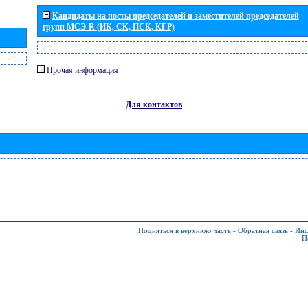
Кандидаты на посты председателей и заместителей председателей
групп МСЭ-R (ИК, СК, ПСК, КГР)
Прочая информация
Для контактов
Подняться в верхнюю часть
-
Обратная связь
-
Инф
П