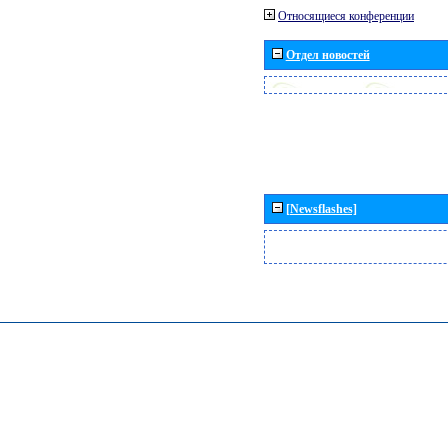
Относящиеся конференции
Отдел новостей
[Newsflashes]