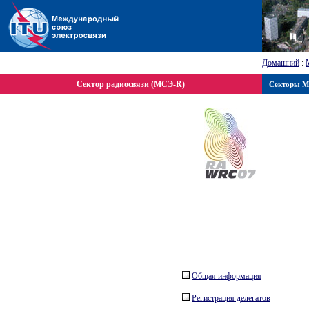
Домашний
:
Сектор радиосвязи (МСЭ-R)
Секторы 
Общая информация
Регистрация делегатов