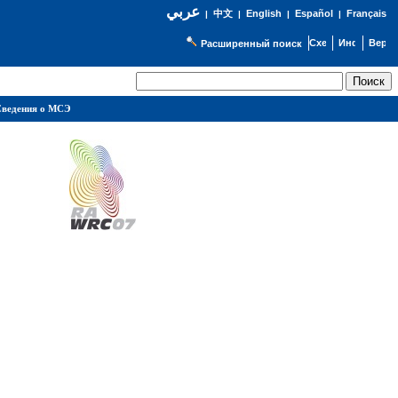
عربي
English
Español
Français
|
中文
|
|
|
Расширенный поиск
ведения о МСЭ