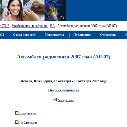
МСЭ-R
:
Конференции и собрания
:
RA
: Ассамблея радиосвязи 2007 года (АР-07)
МСЭ
Отдел новостей
Мероприятия
Публикации
Статистика
С
Ассамблея радиосвязи 2007 года (АР-07)
(Женева, Швейцария, 15 октября - 19 октября 2007 года)
Сборник резолюций
Расширить все
Документы
Публикации