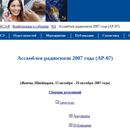
МСЭ-R
:
Конференции и собрания
:
RA
: Ассамблея радиосвязи 2007 года (АР-07)
МСЭ
Отдел новостей
Мероприятия
Публикации
Статистика
С
Ассамблея радиосвязи 2007 года (АР-07)
(Женева, Швейцария, 15 октября - 19 октября 2007 года)
Сборник резолюций
Свернуть все
Документы
Публикации