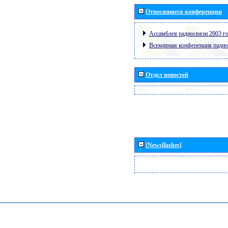
Относящиеся конференции
Ассамблея радиосвязи 2003 го
Всемирная конференция радио
Отдел новостей
[Newsflashes]