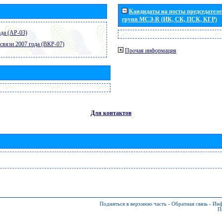
Кандидаты на посты председателей
групп МСЭ-R (ИК, СК, ПСК, КГР)
да (АР-03)
связи 2007 года (ВКР-07)
Прочая информация
Для контактов
Подняться в верхнюю часть
-
Обратная связь
-
Инф
П