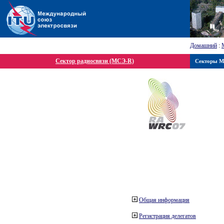
Домашний
:
Сектор радиосвязи (МСЭ-R)
Секторы 
Общая информация
Регистрация делегатов