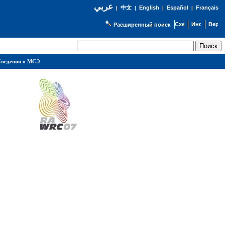
عربي
English
Español
Français
|
中文
|
|
|
Расширенный поиск
ведения о МСЭ