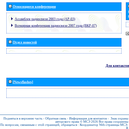
Относящиеся конференции
Ассамблея радиосвязи 2003 года (АР-03)
Всемирная конференция радиосвязи 2007 года (ВКР-07)
Отдел новостей
Для контакто
[Newsflashes]
Подняться в верхнюю часть
-
Обратная связь
-
Информация для контактов
-
Знак охраны
авторского права © МСЭ 2026
Все права сохранены
По вопросам, связанным с этой страницей, обращаться :
Координатор Web-страницы МСЭ-
R