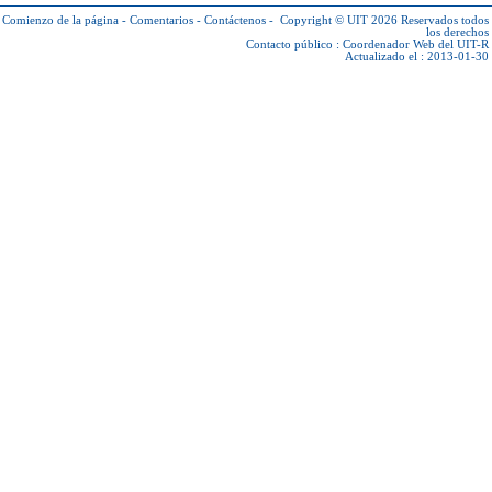
Comienzo de la página
-
Comentarios
-
Contáctenos
-
Copyright © UIT 2026
Reservados todos
los derechos
Contacto público :
Coordenador Web del UIT-R
Actualizado el : 2013-01-30