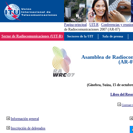
Pagína principal
:
UIT-R
:
Conferencias y reunio
de Radiocomunicaciones 2007 (AR-07)
Sector de Radiocomunicaciones (UIT-R)
Sectores de la UIT
Sala de prensa
Asamblea de Radiocom
(AR-0
(Ginebra, Suiza, 15 de octubre
Libro del Reso
Contraer 
Información general
Inscripción de delegados