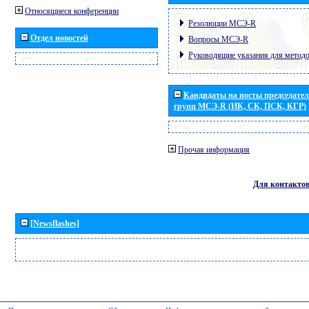
Относящиеся конференции
Резолюции МСЭ-R
Отдел новостей
Вопросы МСЭ-R
Руководящие указания для метод
Кандидаты на посты председател
групп МСЭ-R (ИК, СК, ПСК, КГР)
Прочая информация
Для контакто
[Newsflashes]