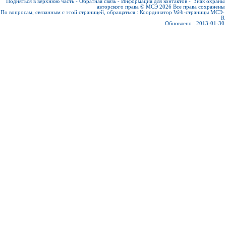
Подняться в верхнюю часть
-
Обратная связь
-
Информация для контактов
-
Знак охраны
авторского права © МСЭ 2026
Все права сохранены
По вопросам, связанным с этой страницей, обращаться :
Координатор Web-страницы МСЭ-
R
Обновлено : 2013-01-30