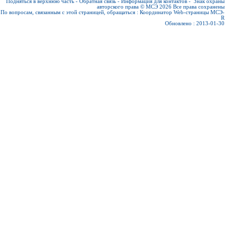
Подняться в верхнюю часть
-
Обратная связь
-
Информация для контактов
-
Знак охраны
авторского права © МСЭ 2026
Все права сохранены
По вопросам, связанным с этой страницей, обращаться :
Координатор Web-страницы МСЭ-
R
Обновлено : 2013-01-30