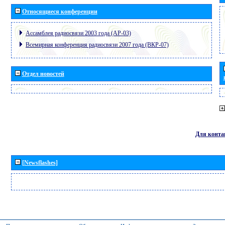
Относящиеся конференции
Ассамблея радиосвязи 2003 года (АР-03)
Всемирная конференция радиосвязи 2007 года (ВКР-07)
Отдел новостей
Для конта
[Newsflashes]