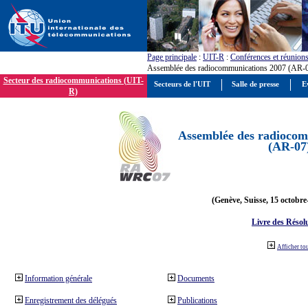
Page principale
:
UIT-R
:
Conférences et réunion
Assemblée des radiocommunications 2007 (AR-
Secteur des radiocommunications (UIT-
Secteurs de l'UIT
Salle de presse
E
R)
Assemblée des radiocom
(AR-07
(Genève, Suisse, 15 octobre
Livre des Résol
Afficher to
Information générale
Documents
Enregistrement des délégués
Publications