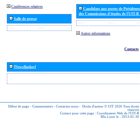
Conférences relatives
Candidats aux postes de Présidents 
des Commissions d'études de l'UIT-R
Salle de presse
Autres informations
Contacts
[Newsflashes]
Début de page
-
Commentaires
-
Contactez-nous
-
Droits d'auteur © UIT 2026
Tous droits
réservés
Contact pour cette page :
Coordinateur Web de l'UIT-R
Mis à jour le : 2013-01-30