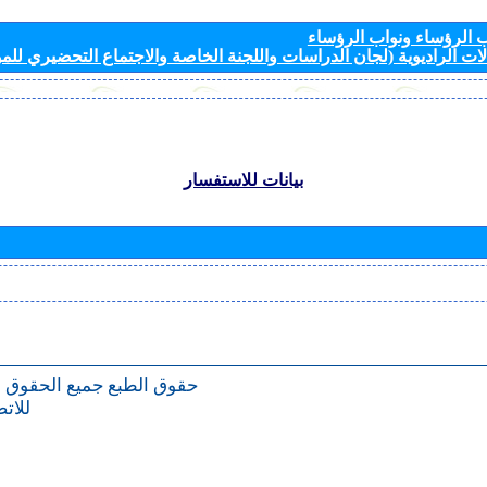
الرؤساء ونواب الرؤساء
ات الراديوية (لجان الدراسات واللجنة الخاصة والاجتماع التحضيري للمؤ
بيانات للاستفسار
حقوق الطبع
جميع الحقوق 
للات