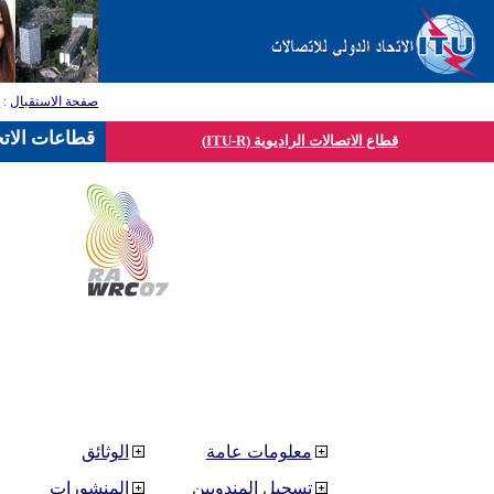
صفحة الاستقبال
:
ق
قطاعات الاتح
قطاع الاتصالات الراديوية (ITU-R)
معلومات عامة
الوثائق
تسجيل المندوبين
المنشورات