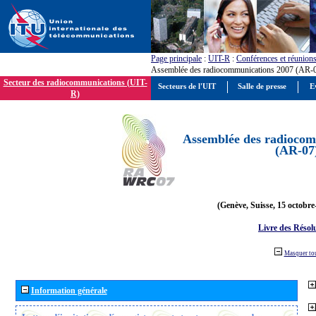
Page principale
:
UIT-R
:
Conférences et réunion
Assemblée des radiocommunications 2007 (AR-
Secteur des radiocommunications (UIT-
Secteurs de l'UIT
Salle de presse
E
R)
Assemblée des radiocom
(AR-07
(Genève, Suisse, 15 octobre
Livre des Résol
Masquer to
Information générale