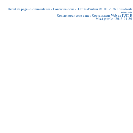
Début de page
-
Commentaires
-
Contactez-nous
-
Droits d'auteur © UIT 2026
Tous droits
réservés
Contact pour cette page :
Coordinateur Web de l'UIT-R
Mis à jour le : 2013-01-30