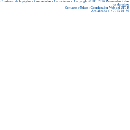
Comienzo de la página
-
Comentarios
-
Contáctenos
-
Copyright © UIT 2026
Reservados todos
los derechos
Contacto público :
Coordenador Web del UIT-R
Actualizado el : 2013-01-30