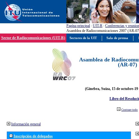
Pagína principal
:
UIT-R
:
Conferencias y reunio
Asamblea de Radiocomunicaciones 2007 (AR-07
Sector de Radiocomunicaciones (UIT-R)
Sectores de la UIT
Sala de prensa
Asamblea de Radiocomun
(AR-07)
(Ginebra, Suiza, 15 de octubre-19
Libro del Resoluci
Contraer todo
Información general
Inscripción de delegados