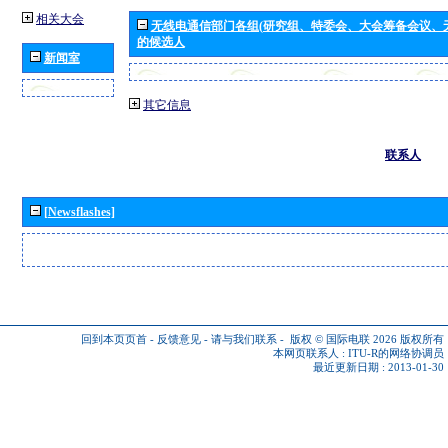
相关大会
无线电通信部门各组(研究组、特委会、大会筹备会议、
的候选人
新闻室
其它信息
联系人
[Newsflashes]
回到本页页首
-
反馈意见
-
请与我们联系
-
版权 © 国际电联 2026
版权所有
本网页联系人 :
ITU-R的网络协调员
最近更新日期 : 2013-01-30