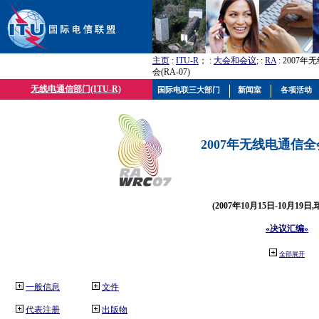
主页
:
ITU-R
； :
大会和会议
; :
RA
: 2007
会(RA-07)
无线电通信部门(ITU-R)
国际电联三大部门
新闻室
各项活动
2007年无线电通信全会(
(2007年10月15日-10月19日
«决议汇编»
全部展开
一般信息
文件
代表注册
出版物